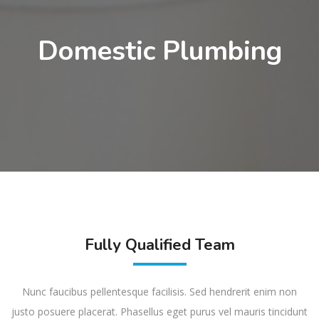
Domestic Plumbing
Fully Qualified Team
Nunc faucibus pellentesque facilisis. Sed hendrerit enim non
justo posuere placerat. Phasellus eget purus vel mauris tincidunt