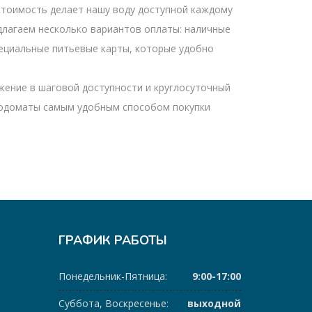
тоимость делает нашу воду доступной каждому
длагаем несколько вариантов оплаты: наличные
ециальные питьевые карты, которые удобно
ение в шаговой доступности и круглосуточный
одоматы самым удобным способом покупки
ГРАФИК РАБОТЫ
Понедельник-Пятница:
9:00-17:00
Суббота, Воскресенье:
выходной