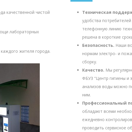
да качественной чистой
Техническая поддерж
удобства потребителе
телефонную линию техн
мощи лабораторных
решена в короткие срок
Безопасность.
Наши во
я каждого жителя города.
нормам электро- и пож
сборку.
Качество.
Мы регулярно
ФБУЗ “Центр гигиены и 
анализов воды можно п
ним.
Профессиональный п
обладают всеми необхо
ежедневно контролиров
проводить сервисное о