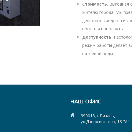
Стоимость.
Выгодная с
жителю города. Мы пре
денежные средства и сп
носить и пополнять.
Доступность.
Располож
режим работы делает в
питьевой воды.
НАШ ОФИС
390013, г.Рязань,
ул.Дзержинского, 13 "А"