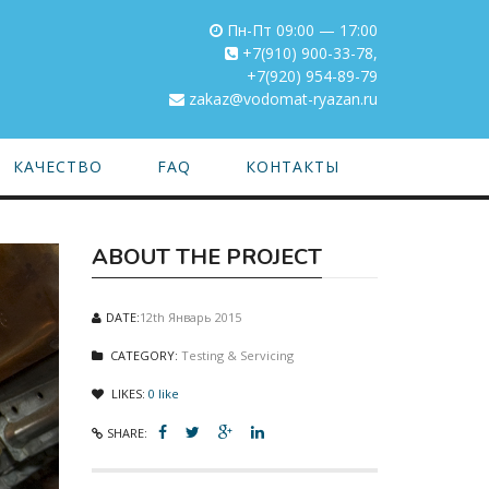
Пн-Пт 09:00 — 17:00
+7(910) 900-33-78
,
+7(920) 954-89-79
zakaz@vodomat-ryazan.ru
КАЧЕСТВО
FAQ
КОНТАКТЫ
ABOUT THE PROJECT
DATE:
12th Январь 2015
CATEGORY:
Testing & Servicing
LIKES:
0
like
SHARE: