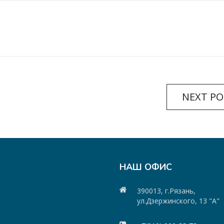
NEXT PO
НАШ ОФИС
390013, г.Рязань,
ул.Дзержинского, 13 "А"