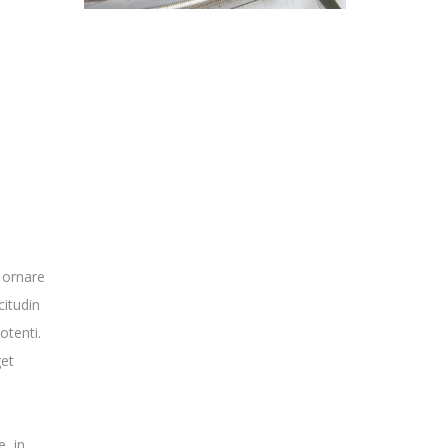
 ornare
citudin
otenti.
get
, in