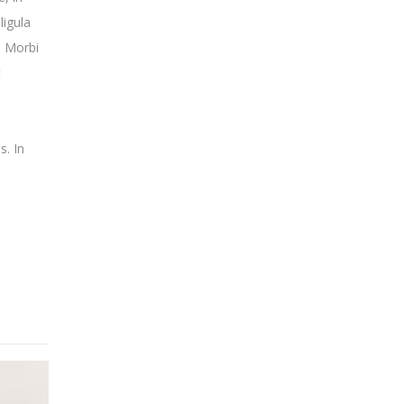
ligula
. Morbi
t
s. In