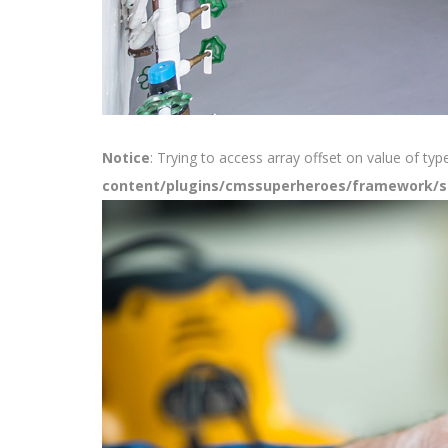
Notice
: Trying to access array offset on value of typ
content/plugins/cmssuperheroes/framework/sh