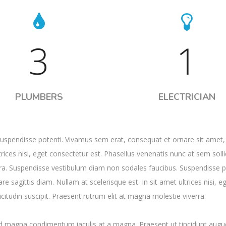
3
1
PLUMBERS
ELECTRICIAN
uspendisse potenti. Vivamus sem erat, consequat et ornare sit amet,
trices nisi, eget consectetur est. Phasellus venenatis nunc at sem solli
rra. Suspendisse vestibulum diam non sodales faucibus. Suspendisse p
 sagittis diam. Nullam at scelerisque est. In sit amet ultrices nisi, e
citudin suscipit. Praesent rutrum elit at magna molestie viverra.
id magna condimentum iaculis at a magna. Praesent ut tincidunt augue