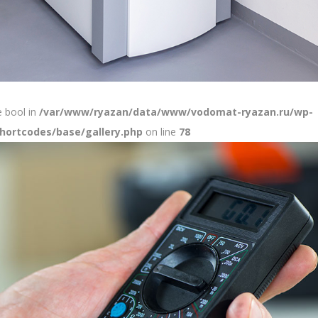
e bool in
/var/www/ryazan/data/www/vodomat-ryazan.ru/wp-
ortcodes/base/gallery.php
on line
78