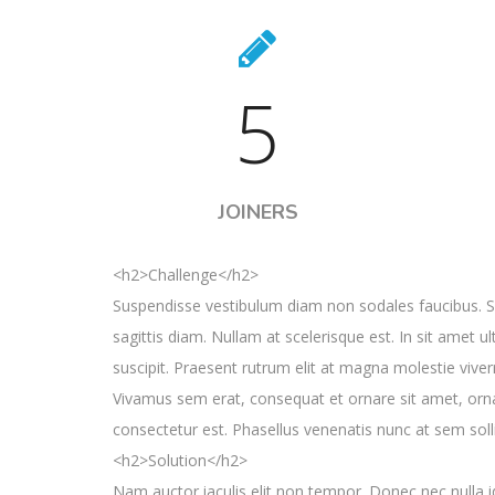
5
JOINERS
<h2>Challenge</h2>
Suspendisse vestibulum diam non sodales faucibus. S
sagittis diam. Nullam at scelerisque est. In sit amet ul
suscipit. Praesent rutrum elit at magna molestie vive
Vivamus sem erat, consequat et ornare sit amet, ornare
consectetur est. Phasellus venenatis nunc at sem solli
<h2>Solution</h2>
Nam auctor iaculis elit non tempor. Donec nec nulla 