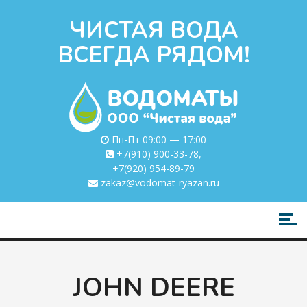
ЧИСТАЯ ВОДА
ВСЕГДА РЯДОМ!
Пн-Пт 09:00 — 17:00
+7(910) 900-33-78
,
+7(920) 954-89-79
zakaz@vodomat-ryazan.ru
JOHN DEERE