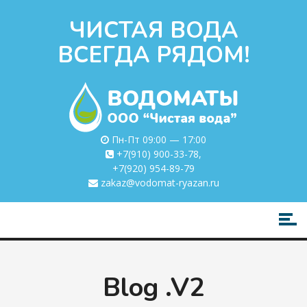
ЧИСТАЯ ВОДА
ВСЕГДА РЯДОМ!
Пн-Пт 09:00 — 17:00
+7(910) 900-33-78
,
+7(920) 954-89-79
zakaz@vodomat-ryazan.ru
Blog .v2